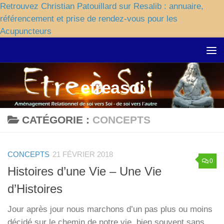
Retrouvez Christian Patouillard sur Resalib : annuaire,
référencement et prise de rendez-vous pour les
Acupuncteurs
Skip to content
etreasoi
CATÉGORIE :
CONCEPTS
CONCEPTS
21 FÉVRIER 2018
0
Histoires d’une Vie – Une Vie
d’Histoires
Jour après jour nous marchons d’un pas plus ou moins
décidé sur le chemin de notre vie, bien souvent sans