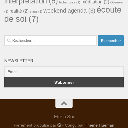
interprétation
(5)
méditation
(2)
lâcher prise
(1)
Observer
écoute
weekend agenda
(3)
réalité
(2)
(1)
stage
(1)
de soi
(7)
Rechercher :
NEWSLETTER
Etre à Soi
Fièrement propulsé par
- Conçu par
Thème Hueman