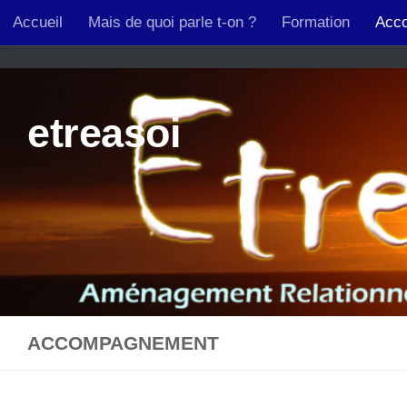
Retrouvez Christian Patouillard sur Resalib : annuaire, ré
Accueil
Mais de quoi parle t-on ?
Formation
Acc
Skip to content
etreasoi
ACCOMPAGNEMENT