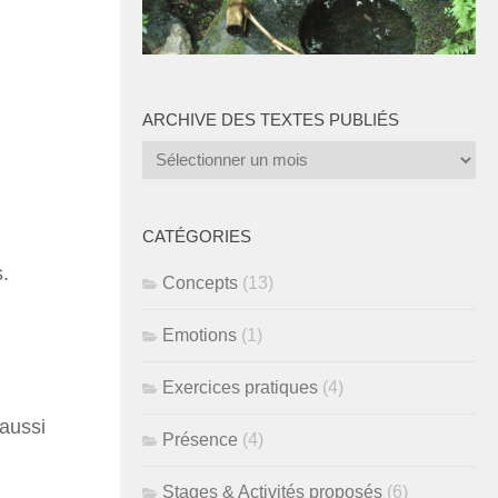
ARCHIVE DES TEXTES PUBLIÉS
Archive
des
n
textes
publiés
CATÉGORIES
.
Concepts
(13)
Emotions
(1)
Exercices pratiques
(4)
 aussi
Présence
(4)
Stages & Activités proposés
(6)