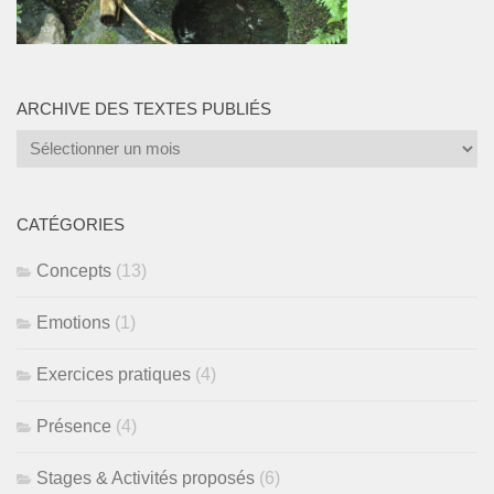
ARCHIVE DES TEXTES PUBLIÉS
Archive
des
textes
publiés
CATÉGORIES
Concepts
(13)
Emotions
(1)
Exercices pratiques
(4)
Présence
(4)
Stages & Activités proposés
(6)