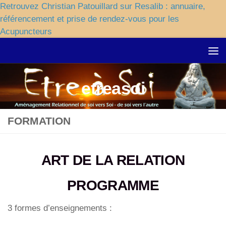
Retrouvez Christian Patouillard sur Resalib : annuaire,
référencement et prise de rendez-vous pour les
Acupuncteurs
Skip to content
etreasoi
FORMATION
ART DE LA RELATION
PROGRAMME
3 formes d’enseignements :