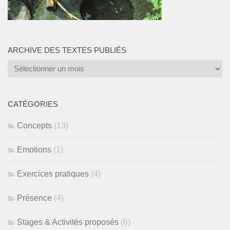
ARCHIVE DES TEXTES PUBLIÉS
Archive
des
textes
publiés
CATÉGORIES
Concepts
(13)
Emotions
(1)
Exercices pratiques
(4)
Présence
(4)
Stages & Activités proposés
(6)