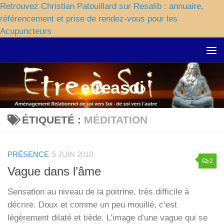
Retrouvez Christian Patouillard sur Resalib : annuaire,
référencement et prise de rendez-vous pour les
Acupuncteurs
Skip to content
etreasoi
ÉTIQUETÉ :
MÉDITATION
PRÉSENCE
5 JUIN 2018
2
Vague dans l’âme
Sensation au niveau de la poitrine, très difficile à
décrire. Doux et comme un peu mouillé, c’est
légèrement dilaté et tiède. L’image d’une vague qui se