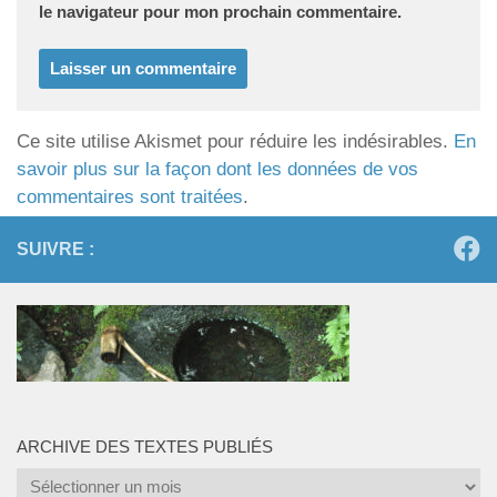
le navigateur pour mon prochain commentaire.
Ce site utilise Akismet pour réduire les indésirables.
En
savoir plus sur la façon dont les données de vos
commentaires sont traitées
.
SUIVRE :
ARCHIVE DES TEXTES PUBLIÉS
Archive