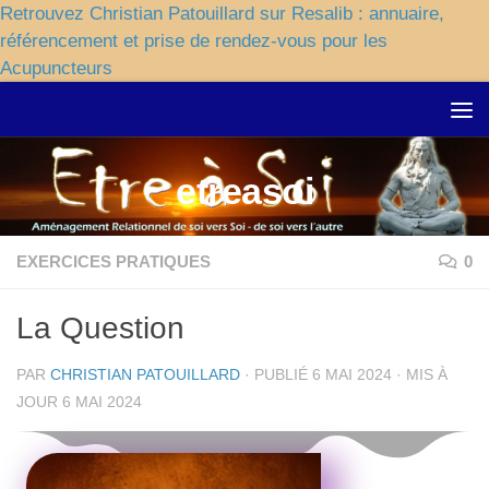
Retrouvez Christian Patouillard sur Resalib : annuaire,
référencement et prise de rendez-vous pour les
Acupuncteurs
Skip to content
etreasoi
EXERCICES PRATIQUES
0
La Question
PAR
CHRISTIAN PATOUILLARD
· PUBLIÉ
6 MAI 2024
· MIS À
JOUR
6 MAI 2024