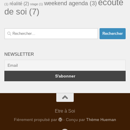
écoute
weekend agenda
(3)
réalité
(2)
(1)
stage
(1)
de soi
(7)
Rechercher :
NEWSLETTER
Etre à Soi
Fièrement propulsé par
- Conçu par
Thème Hueman