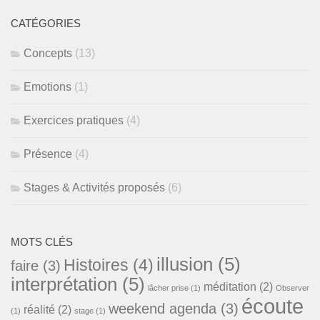
textes
publiés
CATÉGORIES
Concepts
(13)
Emotions
(1)
Exercices pratiques
(4)
Présence
(4)
Stages & Activités proposés
(6)
MOTS CLÉS
illusion
(5)
Histoires
(4)
faire
(3)
interprétation
(5)
méditation
(2)
lâcher prise
(1)
Observer
écoute
weekend agenda
(3)
réalité
(2)
(1)
stage
(1)