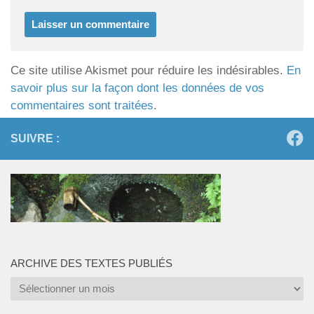
Ce site utilise Akismet pour réduire les indésirables.
En
savoir plus sur la façon dont les données de vos
commentaires sont traitées
.
SUIVRE :
ARCHIVE DES TEXTES PUBLIÉS
Archive
des