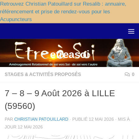
Retrouvez Christian Patouillard sur Resalib : annuaire,
référencement et prise de rendez-vous pour les
Acupuncteurs
Skip to content
etreasoi
STAGES & ACTIVITÉS PROPOSÉS
0
7 – 8 – 9 Août 2026 à LILLE
(59560)
PAR
CHRISTIAN PATOUILLARD
· PUBLIÉ
12 MAI 2026
· MIS À
JOUR
12 MAI 2026